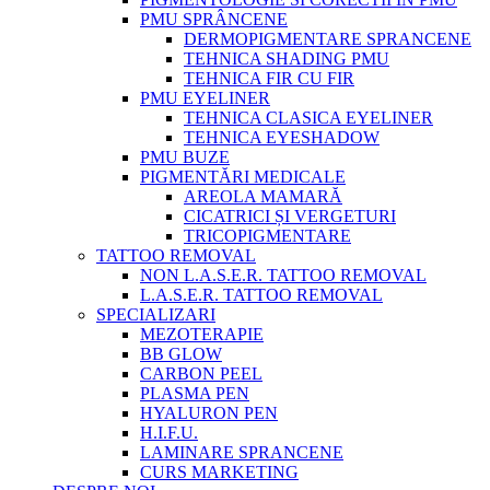
PMU SPRÂNCENE
DERMOPIGMENTARE SPRANCENE
TEHNICA SHADING PMU
TEHNICA FIR CU FIR
PMU EYELINER
TEHNICA CLASICA EYELINER
TEHNICA EYESHADOW
PMU BUZE
PIGMENTĂRI MEDICALE
AREOLA MAMARĂ
CICATRICI ȘI VERGETURI
TRICOPIGMENTARE
TATTOO REMOVAL
NON L.A.S.E.R. TATTOO REMOVAL
L.A.S.E.R. TATTOO REMOVAL
SPECIALIZARI
MEZOTERAPIE
BB GLOW
CARBON PEEL
PLASMA PEN
HYALURON PEN
H.I.F.U.
LAMINARE SPRANCENE
CURS MARKETING