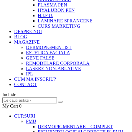
PLASMA PEN
HYALURON PEN
H.I.F.U.
LAMINARE SPRANCENE
CURS MARKETING
DESPRE NOI
BLOG
MAGAZINE
DERMOPIGMENTIST
ESTETICA FACIALA
GENE FALSE
REMODELARE CORPORALA
LASERE NON-ABLATIVE
IPL
CUM MA INSCRIU?
CONTACT
Inchide
My Cart
0
CURSURI
PMU
DERMOPIGMENTARE – COMPLET
PIGMENTOLOGIE SI CORECTII IN PMU