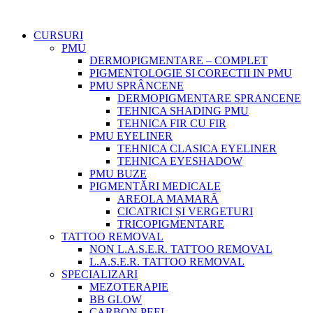
CURSURI
PMU
DERMOPIGMENTARE – COMPLET
PIGMENTOLOGIE SI CORECTII IN PMU
PMU SPRÂNCENE
DERMOPIGMENTARE SPRANCENE
TEHNICA SHADING PMU
TEHNICA FIR CU FIR
PMU EYELINER
TEHNICA CLASICA EYELINER
TEHNICA EYESHADOW
PMU BUZE
PIGMENTĂRI MEDICALE
AREOLA MAMARĂ
CICATRICI ȘI VERGETURI
TRICOPIGMENTARE
TATTOO REMOVAL
NON L.A.S.E.R. TATTOO REMOVAL
L.A.S.E.R. TATTOO REMOVAL
SPECIALIZARI
MEZOTERAPIE
BB GLOW
CARBON PEEL