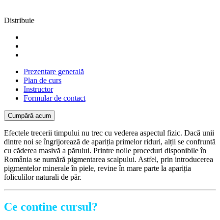
Distribuie
Prezentare generală
Plan de curs
Instructor
Formular de contact
Cumpără acum
Efectele trecerii timpului nu trec cu vederea aspectul fizic. Dacă unii
dintre noi se îngrijorează de apariția primelor riduri, alții se confruntă
cu căderea masivă a părului. Printre noile proceduri disponibile în
România se numără pigmentarea scalpului. Astfel, prin introducerea
pigmentelor minerale în piele, revine în mare parte la apariția
foliculilor naturali de păr.
Ce contine cursul?