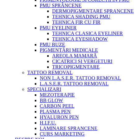
PMU SPRÂNCENE
DERMOPIGMENTARE SPRANCENE
TEHNICA SHADING PMU
TEHNICA FIR CU FIR
PMU EYELINER
TEHNICA CLASICA EYELINER
TEHNICA EYESHADOW
PMU BUZE
PIGMENTĂRI MEDICALE
AREOLA MAMARĂ
CICATRICI ȘI VERGETURI
TRICOPIGMENTARE
TATTOO REMOVAL
NON L.A.S.E.R. TATTOO REMOVAL
L.A.S.E.R. TATTOO REMOVAL
SPECIALIZARI
MEZOTERAPIE
BB GLOW
CARBON PEEL
PLASMA PEN
HYALURON PEN
H.I.F.U.
LAMINARE SPRANCENE
CURS MARKETING