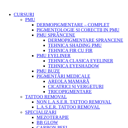
CURSURI
PMU
DERMOPIGMENTARE – COMPLET
PIGMENTOLOGIE SI CORECTII IN PMU
PMU SPRÂNCENE
DERMOPIGMENTARE SPRANCENE
TEHNICA SHADING PMU
TEHNICA FIR CU FIR
PMU EYELINER
TEHNICA CLASICA EYELINER
TEHNICA EYESHADOW
PMU BUZE
PIGMENTĂRI MEDICALE
AREOLA MAMARĂ
CICATRICI ȘI VERGETURI
TRICOPIGMENTARE
TATTOO REMOVAL
NON L.A.S.E.R. TATTOO REMOVAL
L.A.S.E.R. TATTOO REMOVAL
SPECIALIZARI
MEZOTERAPIE
BB GLOW
CARBON PEEL