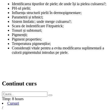
Identificarea tipurilor de piele; de unde își ia pielea culoarea?;
PH-ul pielii;
Influența structurii pielii în dermopigmentare;
Parametrii și tehnici;
Sistem limfatic; unde merge culoarea?;
Scara de indentificare Fitzpatrick;
Tonuri și subtonuri;
Pigmenții;
Pigment properties;
Temperatura pigmenților;
Considerații vitale pentru a evita modificarea suplimentară a
culorii pigmentului introdus pe piele.
Continut curs
Timp:
8 hours
Cursuri
/