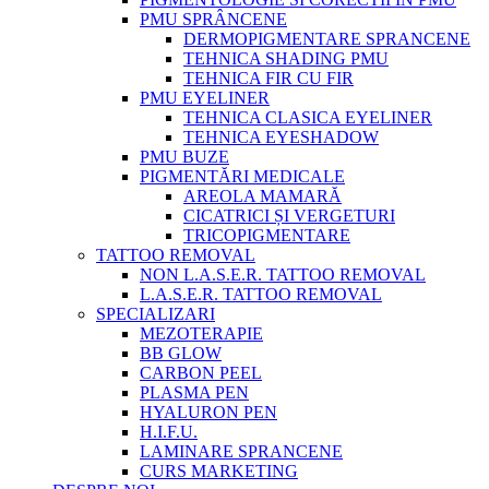
PMU SPRÂNCENE
DERMOPIGMENTARE SPRANCENE
TEHNICA SHADING PMU
TEHNICA FIR CU FIR
PMU EYELINER
TEHNICA CLASICA EYELINER
TEHNICA EYESHADOW
PMU BUZE
PIGMENTĂRI MEDICALE
AREOLA MAMARĂ
CICATRICI ȘI VERGETURI
TRICOPIGMENTARE
TATTOO REMOVAL
NON L.A.S.E.R. TATTOO REMOVAL
L.A.S.E.R. TATTOO REMOVAL
SPECIALIZARI
MEZOTERAPIE
BB GLOW
CARBON PEEL
PLASMA PEN
HYALURON PEN
H.I.F.U.
LAMINARE SPRANCENE
CURS MARKETING