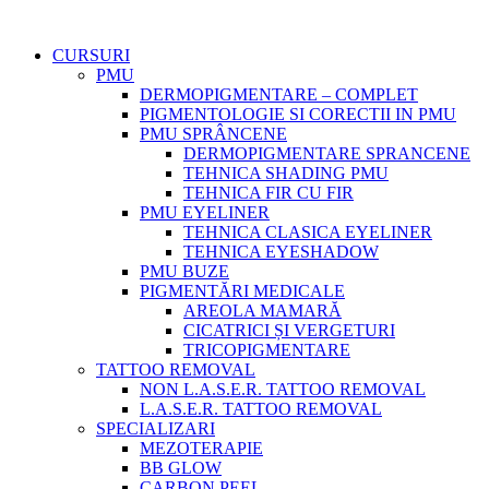
CURSURI
PMU
DERMOPIGMENTARE – COMPLET
PIGMENTOLOGIE SI CORECTII IN PMU
PMU SPRÂNCENE
DERMOPIGMENTARE SPRANCENE
TEHNICA SHADING PMU
TEHNICA FIR CU FIR
PMU EYELINER
TEHNICA CLASICA EYELINER
TEHNICA EYESHADOW
PMU BUZE
PIGMENTĂRI MEDICALE
AREOLA MAMARĂ
CICATRICI ȘI VERGETURI
TRICOPIGMENTARE
TATTOO REMOVAL
NON L.A.S.E.R. TATTOO REMOVAL
L.A.S.E.R. TATTOO REMOVAL
SPECIALIZARI
MEZOTERAPIE
BB GLOW
CARBON PEEL