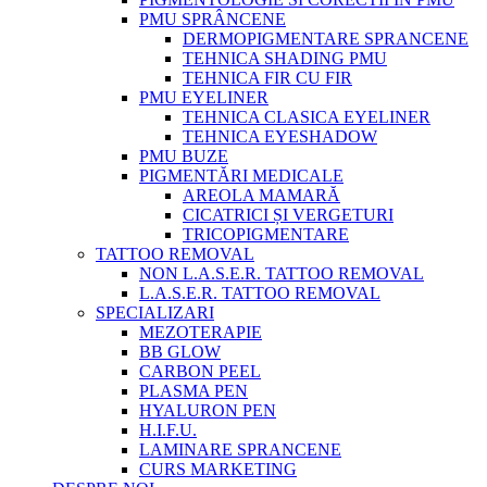
PMU SPRÂNCENE
DERMOPIGMENTARE SPRANCENE
TEHNICA SHADING PMU
TEHNICA FIR CU FIR
PMU EYELINER
TEHNICA CLASICA EYELINER
TEHNICA EYESHADOW
PMU BUZE
PIGMENTĂRI MEDICALE
AREOLA MAMARĂ
CICATRICI ȘI VERGETURI
TRICOPIGMENTARE
TATTOO REMOVAL
NON L.A.S.E.R. TATTOO REMOVAL
L.A.S.E.R. TATTOO REMOVAL
SPECIALIZARI
MEZOTERAPIE
BB GLOW
CARBON PEEL
PLASMA PEN
HYALURON PEN
H.I.F.U.
LAMINARE SPRANCENE
CURS MARKETING