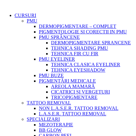
CURSURI
PMU
DERMOPIGMENTARE – COMPLET
PIGMENTOLOGIE SI CORECTII IN PMU
PMU SPRÂNCENE
DERMOPIGMENTARE SPRANCENE
TEHNICA SHADING PMU
TEHNICA FIR CU FIR
PMU EYELINER
TEHNICA CLASICA EYELINER
TEHNICA EYESHADOW
PMU BUZE
PIGMENTĂRI MEDICALE
AREOLA MAMARĂ
CICATRICI ȘI VERGETURI
TRICOPIGMENTARE
TATTOO REMOVAL
NON L.A.S.E.R. TATTOO REMOVAL
L.A.S.E.R. TATTOO REMOVAL
SPECIALIZARI
MEZOTERAPIE
BB GLOW
CARBON PEEL