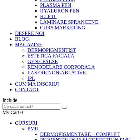
PLASMA PEN
HYALURON PEN
H.I.F.U.
LAMINARE SPRANCENE
CURS MARKETING
DESPRE NOI
BLOG
MAGAZINE
DERMOPIGMENTIST
ESTETICA FACIALA
GENE FALSE
REMODELARE CORPORALA
LASERE NON-ABLATIVE
IPL
CUM MA INSCRIU?
CONTACT
Inchide
My Cart
0
CURSURI
PMU
DERMOPIGMENTARE – COMPLET
PIGMENTOLOGIE SI CORECTII IN PMU