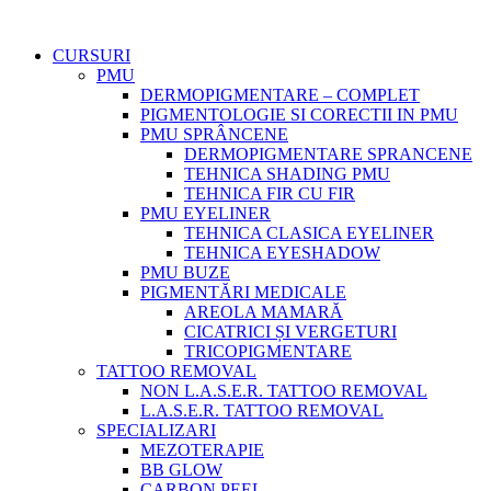
CURSURI
PMU
DERMOPIGMENTARE – COMPLET
PIGMENTOLOGIE SI CORECTII IN PMU
PMU SPRÂNCENE
DERMOPIGMENTARE SPRANCENE
TEHNICA SHADING PMU
TEHNICA FIR CU FIR
PMU EYELINER
TEHNICA CLASICA EYELINER
TEHNICA EYESHADOW
PMU BUZE
PIGMENTĂRI MEDICALE
AREOLA MAMARĂ
CICATRICI ȘI VERGETURI
TRICOPIGMENTARE
TATTOO REMOVAL
NON L.A.S.E.R. TATTOO REMOVAL
L.A.S.E.R. TATTOO REMOVAL
SPECIALIZARI
MEZOTERAPIE
BB GLOW
CARBON PEEL