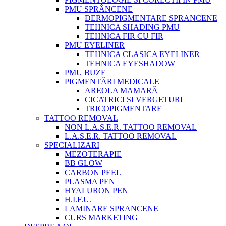
PMU SPRÂNCENE
DERMOPIGMENTARE SPRANCENE
TEHNICA SHADING PMU
TEHNICA FIR CU FIR
PMU EYELINER
TEHNICA CLASICA EYELINER
TEHNICA EYESHADOW
PMU BUZE
PIGMENTĂRI MEDICALE
AREOLA MAMARĂ
CICATRICI ȘI VERGETURI
TRICOPIGMENTARE
TATTOO REMOVAL
NON L.A.S.E.R. TATTOO REMOVAL
L.A.S.E.R. TATTOO REMOVAL
SPECIALIZARI
MEZOTERAPIE
BB GLOW
CARBON PEEL
PLASMA PEN
HYALURON PEN
H.I.F.U.
LAMINARE SPRANCENE
CURS MARKETING