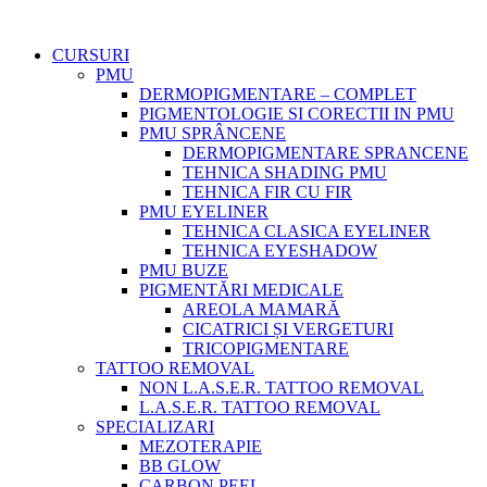
CURSURI
PMU
DERMOPIGMENTARE – COMPLET
PIGMENTOLOGIE SI CORECTII IN PMU
PMU SPRÂNCENE
DERMOPIGMENTARE SPRANCENE
TEHNICA SHADING PMU
TEHNICA FIR CU FIR
PMU EYELINER
TEHNICA CLASICA EYELINER
TEHNICA EYESHADOW
PMU BUZE
PIGMENTĂRI MEDICALE
AREOLA MAMARĂ
CICATRICI ȘI VERGETURI
TRICOPIGMENTARE
TATTOO REMOVAL
NON L.A.S.E.R. TATTOO REMOVAL
L.A.S.E.R. TATTOO REMOVAL
SPECIALIZARI
MEZOTERAPIE
BB GLOW
CARBON PEEL