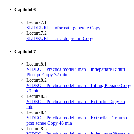
Capitolul 6
Lectura
7.1
SLIDEURI – Informatii generale Copy
Lectura
7.2
SLIDEURI – Lista de preturi Copy
Capitolul 7
Lectura
8.1
VIDEO – Practica model uman – Indepartare Riduri
Pleoape Copy
32 min
Lectura
8.2
VIDEO – Practica model uman – Lifting Pleoape Copy
29 min
Lectura
8.3
VIDEO – Practica model uman – Extractie Copy
25
min
Lectura
8.4
VIDEO – Practica model uman – Extractie + Trauma
post acnee Copy
46 min
Lectura
8.5
VIDEO – Practica model uman – Indepartare Vergeturi