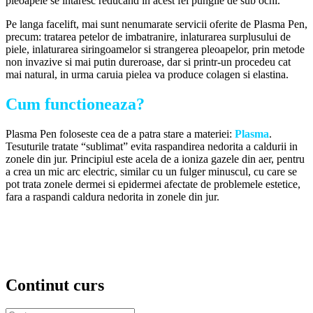
pleoapele se intaresc reducand in acest fel pungile de sub ochi.
Pe langa facelift, mai sunt nenumarate servicii oferite de Plasma Pen,
precum: tratarea petelor de imbatranire, inlaturarea surplusului de
piele, inlaturarea siringoamelor si strangerea pleoapelor, prin metode
non invazive si mai putin dureroase, dar si printr-un procedeu cat
mai natural, in urma caruia pielea va produce colagen si elastina.
Cum functioneaza?
Plasma Pen foloseste cea de a patra stare a materiei:
Plasma
.
Tesuturile tratate “sublimat” evita raspandirea nedorita a caldurii in
zonele din jur. Principiul este acela de a ioniza gazele din aer, pentru
a crea un mic arc electric, similar cu un fulger minuscul, cu care se
pot trata zonele dermei si epidermei afectate de problemele estetice,
fara a raspandi caldura nedorita in zonele din jur.
Continut curs