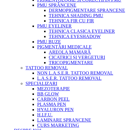
PMU SPRÂNCENE
DERMOPIGMENTARE SPRANCENE
TEHNICA SHADING PMU
TEHNICA FIR CU FIR
PMU EYELINER
TEHNICA CLASICA EYELINER
TEHNICA EYESHADOW
PMU BUZE
PIGMENTĂRI MEDICALE
AREOLA MAMARĂ
CICATRICI ȘI VERGETURI
TRICOPIGMENTARE
TATTOO REMOVAL
NON L.A.S.E.R. TATTOO REMOVAL
L.A.S.E.R. TATTOO REMOVAL
SPECIALIZARI
MEZOTERAPIE
BB GLOW
CARBON PEEL
PLASMA PEN
HYALURON PEN
H.I.F.U.
LAMINARE SPRANCENE
CURS MARKETING