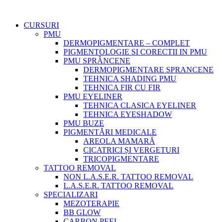
CURSURI
PMU
DERMOPIGMENTARE – COMPLET
PIGMENTOLOGIE SI CORECTII IN PMU
PMU SPRÂNCENE
DERMOPIGMENTARE SPRANCENE
TEHNICA SHADING PMU
TEHNICA FIR CU FIR
PMU EYELINER
TEHNICA CLASICA EYELINER
TEHNICA EYESHADOW
PMU BUZE
PIGMENTĂRI MEDICALE
AREOLA MAMARĂ
CICATRICI ȘI VERGETURI
TRICOPIGMENTARE
TATTOO REMOVAL
NON L.A.S.E.R. TATTOO REMOVAL
L.A.S.E.R. TATTOO REMOVAL
SPECIALIZARI
MEZOTERAPIE
BB GLOW
CARBON PEEL