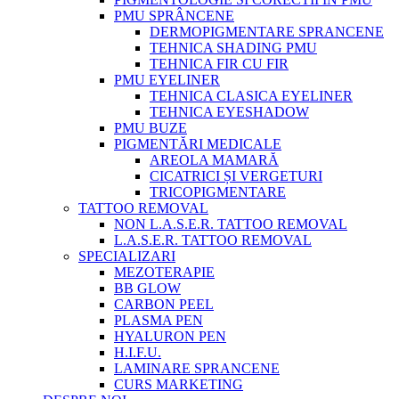
PMU SPRÂNCENE
DERMOPIGMENTARE SPRANCENE
TEHNICA SHADING PMU
TEHNICA FIR CU FIR
PMU EYELINER
TEHNICA CLASICA EYELINER
TEHNICA EYESHADOW
PMU BUZE
PIGMENTĂRI MEDICALE
AREOLA MAMARĂ
CICATRICI ȘI VERGETURI
TRICOPIGMENTARE
TATTOO REMOVAL
NON L.A.S.E.R. TATTOO REMOVAL
L.A.S.E.R. TATTOO REMOVAL
SPECIALIZARI
MEZOTERAPIE
BB GLOW
CARBON PEEL
PLASMA PEN
HYALURON PEN
H.I.F.U.
LAMINARE SPRANCENE
CURS MARKETING