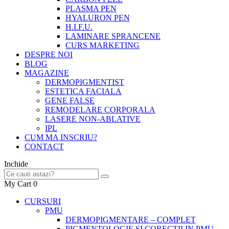
PLASMA PEN
HYALURON PEN
H.I.F.U.
LAMINARE SPRANCENE
CURS MARKETING
DESPRE NOI
BLOG
MAGAZINE
DERMOPIGMENTIST
ESTETICA FACIALA
GENE FALSE
REMODELARE CORPORALA
LASERE NON-ABLATIVE
IPL
CUM MA INSCRIU?
CONTACT
Inchide
My Cart
0
CURSURI
PMU
DERMOPIGMENTARE – COMPLET
PIGMENTOLOGIE SI CORECTII IN PMU