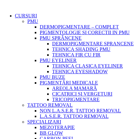
CURSURI
PMU
DERMOPIGMENTARE – COMPLET
PIGMENTOLOGIE SI CORECTII IN PMU
PMU SPRÂNCENE
DERMOPIGMENTARE SPRANCENE
TEHNICA SHADING PMU
TEHNICA FIR CU FIR
PMU EYELINER
TEHNICA CLASICA EYELINER
TEHNICA EYESHADOW
PMU BUZE
PIGMENTĂRI MEDICALE
AREOLA MAMARĂ
CICATRICI ȘI VERGETURI
TRICOPIGMENTARE
TATTOO REMOVAL
NON L.A.S.E.R. TATTOO REMOVAL
L.A.S.E.R. TATTOO REMOVAL
SPECIALIZARI
MEZOTERAPIE
BB GLOW
CARBON PEEL