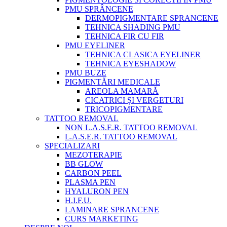
PMU SPRÂNCENE
DERMOPIGMENTARE SPRANCENE
TEHNICA SHADING PMU
TEHNICA FIR CU FIR
PMU EYELINER
TEHNICA CLASICA EYELINER
TEHNICA EYESHADOW
PMU BUZE
PIGMENTĂRI MEDICALE
AREOLA MAMARĂ
CICATRICI ȘI VERGETURI
TRICOPIGMENTARE
TATTOO REMOVAL
NON L.A.S.E.R. TATTOO REMOVAL
L.A.S.E.R. TATTOO REMOVAL
SPECIALIZARI
MEZOTERAPIE
BB GLOW
CARBON PEEL
PLASMA PEN
HYALURON PEN
H.I.F.U.
LAMINARE SPRANCENE
CURS MARKETING