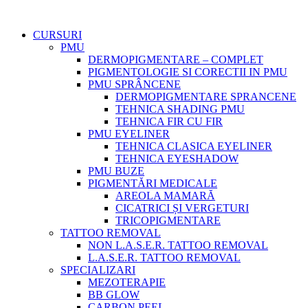
CURSURI
PMU
DERMOPIGMENTARE – COMPLET
PIGMENTOLOGIE SI CORECTII IN PMU
PMU SPRÂNCENE
DERMOPIGMENTARE SPRANCENE
TEHNICA SHADING PMU
TEHNICA FIR CU FIR
PMU EYELINER
TEHNICA CLASICA EYELINER
TEHNICA EYESHADOW
PMU BUZE
PIGMENTĂRI MEDICALE
AREOLA MAMARĂ
CICATRICI ȘI VERGETURI
TRICOPIGMENTARE
TATTOO REMOVAL
NON L.A.S.E.R. TATTOO REMOVAL
L.A.S.E.R. TATTOO REMOVAL
SPECIALIZARI
MEZOTERAPIE
BB GLOW
CARBON PEEL