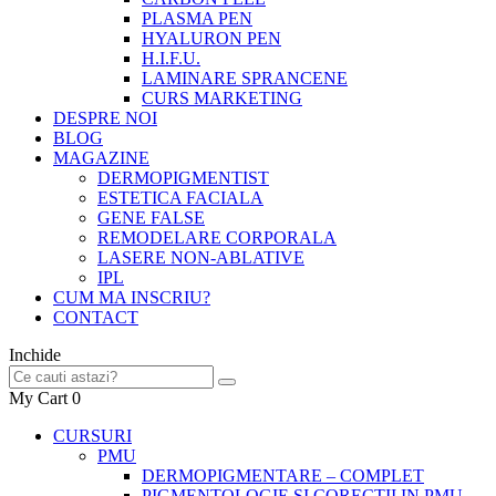
PLASMA PEN
HYALURON PEN
H.I.F.U.
LAMINARE SPRANCENE
CURS MARKETING
DESPRE NOI
BLOG
MAGAZINE
DERMOPIGMENTIST
ESTETICA FACIALA
GENE FALSE
REMODELARE CORPORALA
LASERE NON-ABLATIVE
IPL
CUM MA INSCRIU?
CONTACT
Inchide
My Cart
0
CURSURI
PMU
DERMOPIGMENTARE – COMPLET
PIGMENTOLOGIE SI CORECTII IN PMU