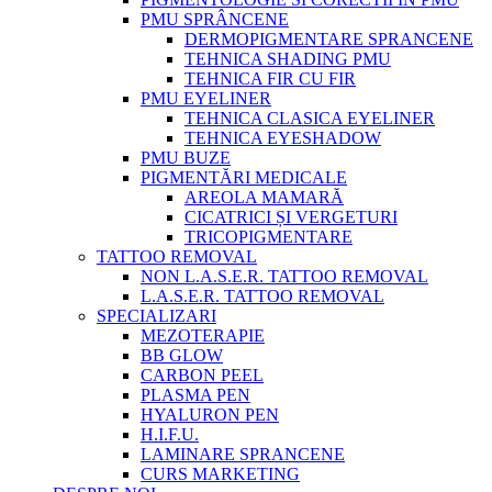
PMU SPRÂNCENE
DERMOPIGMENTARE SPRANCENE
TEHNICA SHADING PMU
TEHNICA FIR CU FIR
PMU EYELINER
TEHNICA CLASICA EYELINER
TEHNICA EYESHADOW
PMU BUZE
PIGMENTĂRI MEDICALE
AREOLA MAMARĂ
CICATRICI ȘI VERGETURI
TRICOPIGMENTARE
TATTOO REMOVAL
NON L.A.S.E.R. TATTOO REMOVAL
L.A.S.E.R. TATTOO REMOVAL
SPECIALIZARI
MEZOTERAPIE
BB GLOW
CARBON PEEL
PLASMA PEN
HYALURON PEN
H.I.F.U.
LAMINARE SPRANCENE
CURS MARKETING