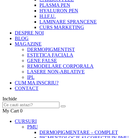
PLASMA PEN
HYALURON PEN
H.I.F.U.
LAMINARE SPRANCENE
CURS MARKETING
DESPRE NOI
BLOG
MAGAZINE
DERMOPIGMENTIST
ESTETICA FACIALA
GENE FALSE
REMODELARE CORPORALA
LASERE NON-ABLATIVE
IPL
CUM MA INSCRIU?
CONTACT
Inchide
My Cart
0
CURSURI
PMU
DERMOPIGMENTARE – COMPLET
PIGMENTOLOGIE SI CORECTII IN PMU