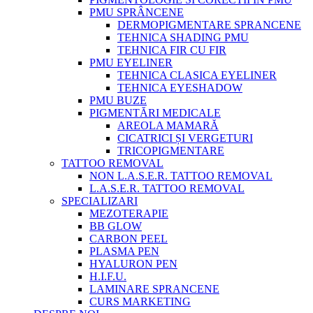
PMU SPRÂNCENE
DERMOPIGMENTARE SPRANCENE
TEHNICA SHADING PMU
TEHNICA FIR CU FIR
PMU EYELINER
TEHNICA CLASICA EYELINER
TEHNICA EYESHADOW
PMU BUZE
PIGMENTĂRI MEDICALE
AREOLA MAMARĂ
CICATRICI ȘI VERGETURI
TRICOPIGMENTARE
TATTOO REMOVAL
NON L.A.S.E.R. TATTOO REMOVAL
L.A.S.E.R. TATTOO REMOVAL
SPECIALIZARI
MEZOTERAPIE
BB GLOW
CARBON PEEL
PLASMA PEN
HYALURON PEN
H.I.F.U.
LAMINARE SPRANCENE
CURS MARKETING