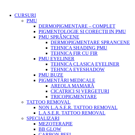
CURSURI
PMU
DERMOPIGMENTARE – COMPLET
PIGMENTOLOGIE SI CORECTII IN PMU
PMU SPRÂNCENE
DERMOPIGMENTARE SPRANCENE
TEHNICA SHADING PMU
TEHNICA FIR CU FIR
PMU EYELINER
TEHNICA CLASICA EYELINER
TEHNICA EYESHADOW
PMU BUZE
PIGMENTĂRI MEDICALE
AREOLA MAMARĂ
CICATRICI ȘI VERGETURI
TRICOPIGMENTARE
TATTOO REMOVAL
NON L.A.S.E.R. TATTOO REMOVAL
L.A.S.E.R. TATTOO REMOVAL
SPECIALIZARI
MEZOTERAPIE
BB GLOW
CARBON PEEL