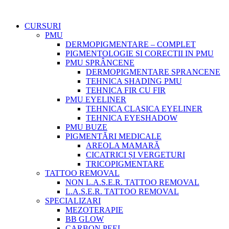
CURSURI
PMU
DERMOPIGMENTARE – COMPLET
PIGMENTOLOGIE SI CORECTII IN PMU
PMU SPRÂNCENE
DERMOPIGMENTARE SPRANCENE
TEHNICA SHADING PMU
TEHNICA FIR CU FIR
PMU EYELINER
TEHNICA CLASICA EYELINER
TEHNICA EYESHADOW
PMU BUZE
PIGMENTĂRI MEDICALE
AREOLA MAMARĂ
CICATRICI ȘI VERGETURI
TRICOPIGMENTARE
TATTOO REMOVAL
NON L.A.S.E.R. TATTOO REMOVAL
L.A.S.E.R. TATTOO REMOVAL
SPECIALIZARI
MEZOTERAPIE
BB GLOW
CARBON PEEL