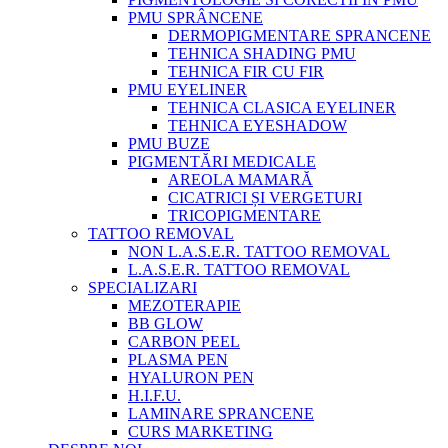
PMU SPRÂNCENE
DERMOPIGMENTARE SPRANCENE
TEHNICA SHADING PMU
TEHNICA FIR CU FIR
PMU EYELINER
TEHNICA CLASICA EYELINER
TEHNICA EYESHADOW
PMU BUZE
PIGMENTĂRI MEDICALE
AREOLA MAMARĂ
CICATRICI ȘI VERGETURI
TRICOPIGMENTARE
TATTOO REMOVAL
NON L.A.S.E.R. TATTOO REMOVAL
L.A.S.E.R. TATTOO REMOVAL
SPECIALIZARI
MEZOTERAPIE
BB GLOW
CARBON PEEL
PLASMA PEN
HYALURON PEN
H.I.F.U.
LAMINARE SPRANCENE
CURS MARKETING