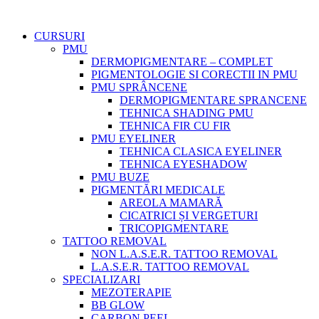
CURSURI
PMU
DERMOPIGMENTARE – COMPLET
PIGMENTOLOGIE SI CORECTII IN PMU
PMU SPRÂNCENE
DERMOPIGMENTARE SPRANCENE
TEHNICA SHADING PMU
TEHNICA FIR CU FIR
PMU EYELINER
TEHNICA CLASICA EYELINER
TEHNICA EYESHADOW
PMU BUZE
PIGMENTĂRI MEDICALE
AREOLA MAMARĂ
CICATRICI ȘI VERGETURI
TRICOPIGMENTARE
TATTOO REMOVAL
NON L.A.S.E.R. TATTOO REMOVAL
L.A.S.E.R. TATTOO REMOVAL
SPECIALIZARI
MEZOTERAPIE
BB GLOW
CARBON PEEL