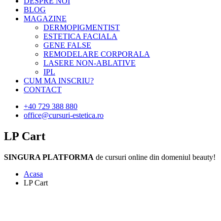
DESPRE NOI
BLOG
MAGAZINE
DERMOPIGMENTIST
ESTETICA FACIALA
GENE FALSE
REMODELARE CORPORALA
LASERE NON-ABLATIVE
IPL
CUM MA INSCRIU?
CONTACT
+40 729 388 880
office@cursuri-estetica.ro
LP Cart
SINGURA PLATFORMA
de cursuri online din domeniul beauty!
Acasa
LP Cart