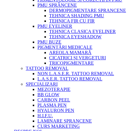
PMU SPRÂNCENE
DERMOPIGMENTARE SPRANCENE
TEHNICA SHADING PMU
TEHNICA FIR CU FIR
PMU EYELINER
TEHNICA CLASICA EYELINER
TEHNICA EYESHADOW
PMU BUZE
PIGMENTĂRI MEDICALE
AREOLA MAMARĂ
CICATRICI ȘI VERGETURI
TRICOPIGMENTARE
TATTOO REMOVAL
NON L.A.S.E.R. TATTOO REMOVAL
L.A.S.E.R. TATTOO REMOVAL
SPECIALIZARI
MEZOTERAPIE
BB GLOW
CARBON PEEL
PLASMA PEN
HYALURON PEN
H.I.F.U.
LAMINARE SPRANCENE
CURS MARKETING