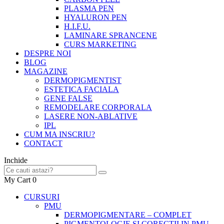
PLASMA PEN
HYALURON PEN
H.I.F.U.
LAMINARE SPRANCENE
CURS MARKETING
DESPRE NOI
BLOG
MAGAZINE
DERMOPIGMENTIST
ESTETICA FACIALA
GENE FALSE
REMODELARE CORPORALA
LASERE NON-ABLATIVE
IPL
CUM MA INSCRIU?
CONTACT
Inchide
My Cart
0
CURSURI
PMU
DERMOPIGMENTARE – COMPLET
PIGMENTOLOGIE SI CORECTII IN PMU