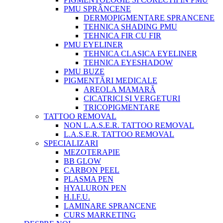
PMU SPRÂNCENE
DERMOPIGMENTARE SPRANCENE
TEHNICA SHADING PMU
TEHNICA FIR CU FIR
PMU EYELINER
TEHNICA CLASICA EYELINER
TEHNICA EYESHADOW
PMU BUZE
PIGMENTĂRI MEDICALE
AREOLA MAMARĂ
CICATRICI ȘI VERGETURI
TRICOPIGMENTARE
TATTOO REMOVAL
NON L.A.S.E.R. TATTOO REMOVAL
L.A.S.E.R. TATTOO REMOVAL
SPECIALIZARI
MEZOTERAPIE
BB GLOW
CARBON PEEL
PLASMA PEN
HYALURON PEN
H.I.F.U.
LAMINARE SPRANCENE
CURS MARKETING