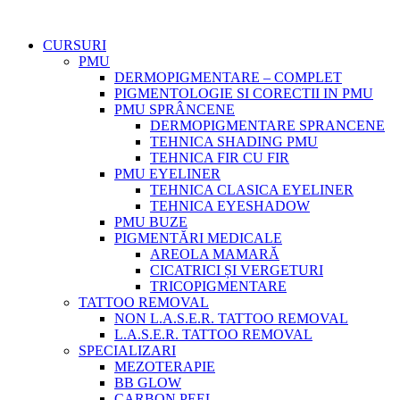
CURSURI
PMU
DERMOPIGMENTARE – COMPLET
PIGMENTOLOGIE SI CORECTII IN PMU
PMU SPRÂNCENE
DERMOPIGMENTARE SPRANCENE
TEHNICA SHADING PMU
TEHNICA FIR CU FIR
PMU EYELINER
TEHNICA CLASICA EYELINER
TEHNICA EYESHADOW
PMU BUZE
PIGMENTĂRI MEDICALE
AREOLA MAMARĂ
CICATRICI ȘI VERGETURI
TRICOPIGMENTARE
TATTOO REMOVAL
NON L.A.S.E.R. TATTOO REMOVAL
L.A.S.E.R. TATTOO REMOVAL
SPECIALIZARI
MEZOTERAPIE
BB GLOW
CARBON PEEL