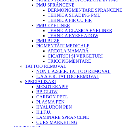
PMU SPRÂNCENE
DERMOPIGMENTARE SPRANCENE
TEHNICA SHADING PMU
TEHNICA FIR CU FIR
PMU EYELINER
TEHNICA CLASICA EYELINER
TEHNICA EYESHADOW
PMU BUZE
PIGMENTĂRI MEDICALE
AREOLA MAMARĂ
CICATRICI ȘI VERGETURI
TRICOPIGMENTARE
TATTOO REMOVAL
NON L.A.S.E.R. TATTOO REMOVAL
L.A.S.E.R. TATTOO REMOVAL
SPECIALIZARI
MEZOTERAPIE
BB GLOW
CARBON PEEL
PLASMA PEN
HYALURON PEN
H.I.F.U.
LAMINARE SPRANCENE
CURS MARKETING