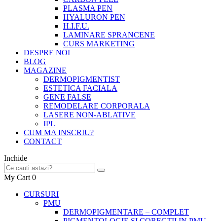
PLASMA PEN
HYALURON PEN
H.I.F.U.
LAMINARE SPRANCENE
CURS MARKETING
DESPRE NOI
BLOG
MAGAZINE
DERMOPIGMENTIST
ESTETICA FACIALA
GENE FALSE
REMODELARE CORPORALA
LASERE NON-ABLATIVE
IPL
CUM MA INSCRIU?
CONTACT
Inchide
My Cart
0
CURSURI
PMU
DERMOPIGMENTARE – COMPLET
PIGMENTOLOGIE SI CORECTII IN PMU