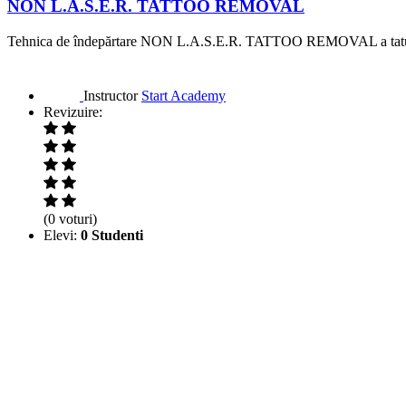
NON L.A.S.E.R. TATTOO REMOVAL
Tehnica de îndepărtare NON L.A.S.E.R. TATTOO REMOVAL a tatuajelor
Instructor
Start Academy
Revizuire:
(0 voturi)
Elevi:
0 Studenti