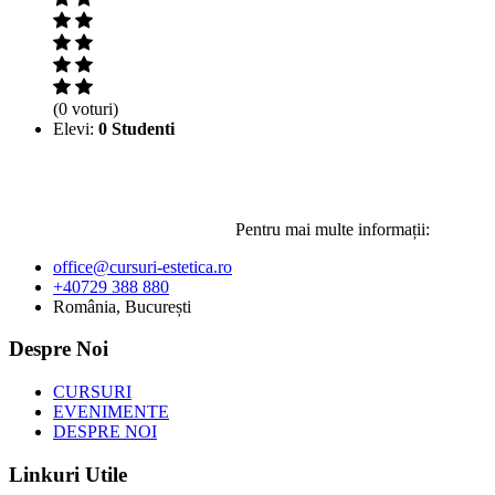
(0 voturi)
Elevi:
0 Studenti
Pentru mai multe informații:
office@cursuri-estetica.ro
+40729 388 880
România, București
Despre Noi
CURSURI
EVENIMENTE
DESPRE NOI
Linkuri Utile