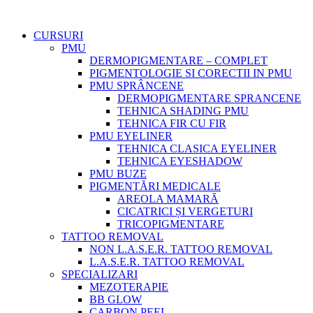
CURSURI
PMU
DERMOPIGMENTARE – COMPLET
PIGMENTOLOGIE SI CORECTII IN PMU
PMU SPRÂNCENE
DERMOPIGMENTARE SPRANCENE
TEHNICA SHADING PMU
TEHNICA FIR CU FIR
PMU EYELINER
TEHNICA CLASICA EYELINER
TEHNICA EYESHADOW
PMU BUZE
PIGMENTĂRI MEDICALE
AREOLA MAMARĂ
CICATRICI ȘI VERGETURI
TRICOPIGMENTARE
TATTOO REMOVAL
NON L.A.S.E.R. TATTOO REMOVAL
L.A.S.E.R. TATTOO REMOVAL
SPECIALIZARI
MEZOTERAPIE
BB GLOW
CARBON PEEL